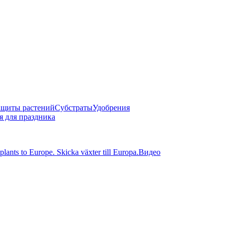
защиты растений
Субстраты
Удобрения
 для праздника
nts to Europe. Skicka växter till Europa.
Видео