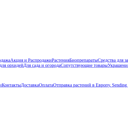
одажа
Акция и Распродажи
Растения
Биопрепараты
Средства для 
для орхидей
Для сада и огорода
Сопутствующие товары
Украшения
и
Контакты
Доставка
Оплата
Отправка растений в Европу. Sending pla