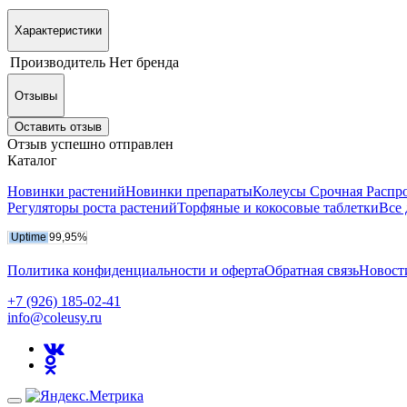
Характеристики
Производитель
Нет бренда
Отзывы
Оставить отзыв
Отзыв успешно отправлен
Каталог
Новинки растений
Новинки препараты
Колеусы Срочная Распр
Регуляторы роста растений
Торфяные и кокосовые таблетки
Все 
Политика конфиденциальности и оферта
Обратная связь
Новост
+7 (926) 185-02-41
info@coleusy.ru