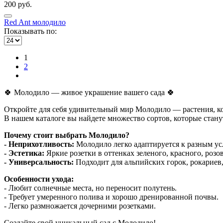
200 руб.
Red Ant молодило
Показывать по:
1
2
🍀 Молодило — живое украшение вашего сада 🍀
Откройте для себя удивительный мир Молодило — растения, ко
В нашем каталоге вы найдете множество сортов, которые стану
Почему стоит выбрать Молодило?
- Неприхотливость:
Молодило легко адаптируется к разным ус
- Эстетика:
Яркие розетки в оттенках зеленого, красного, роз
- Универсальность:
Подходит для альпийских горок, рокариев,
Особенности ухода:
- Любит солнечные места, но переносит полутень.
- Требует умеренного полива и хорошо дренированной почвы.
- Легко размножается дочерними розетками.
Создайте свой уникальный сад с Молодило!