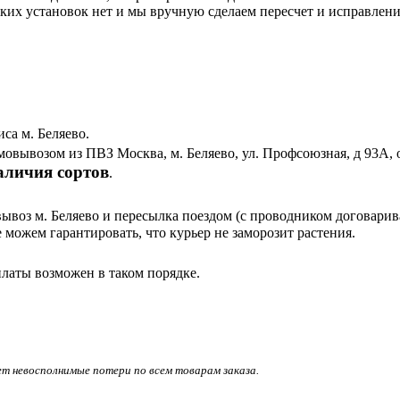
аких установок нет и мы вручную сделаем пересчет и исправления
са м. Беляево.
мовывозом из ПВЗ Москва, м. Беляево, ул. Профсоюзная, д 93А, 
аличия сортов
.
оз м. Беляево и пересылка поездом (с проводником договаривае
 можем гарантировать, что курьер не заморозит растения.
платы возможен в таком порядке.
ет невосполнимые потери по всем товарам заказа.