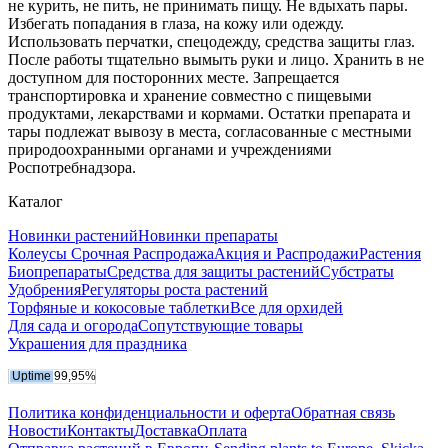
не курить, не пить, не принимать пищу. Не вдыхать пары.
Избегать попадания в глаза, на кожу или одежду.
Использовать перчатки, спецодежду, средства защиты глаз.
После работы тщательно вымыть руки и лицо. Хранить в не
доступном для посторонних месте. Запрещается
транспортировка и хранение совместно с пищевыми
продуктами, лекарствами и кормами. Остатки препарата и
тары подлежат вывозу в места, согласованные с местными
природоохранными органами и учреждениями
Роспотребнадзора.
Каталог
Новинки растений
Новинки препараты
Колеусы Срочная Распродажа
Акция и Распродажи
Растения
Биопрепараты
Средства для защиты растений
Субстраты
Удобрения
Регуляторы роста растений
Торфяные и кокосовые таблетки
Все для орхидей
Для сада и огорода
Сопутствующие товары
Украшения для праздника
Политика конфиденциальности и оферта
Обратная связь
Новости
Контакты
Доставка
Оплата