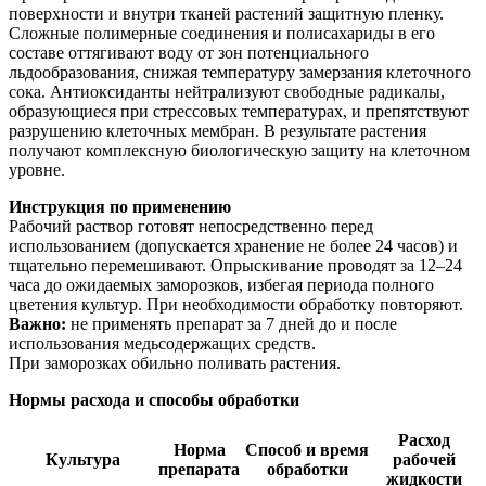
поверхности и внутри тканей растений защитную пленку.
Сложные полимерные соединения и полисахариды в его
составе оттягивают воду от зон потенциального
льдообразования, снижая температуру замерзания клеточного
сока. Антиоксиданты нейтрализуют свободные радикалы,
образующиеся при стрессовых температурах, и препятствуют
разрушению клеточных мембран. В результате растения
получают комплексную биологическую защиту на клеточном
уровне.
Инструкция по применению
Рабочий раствор готовят непосредственно перед
использованием (допускается хранение не более 24 часов) и
тщательно перемешивают. Опрыскивание проводят за 12–24
часа до ожидаемых заморозков, избегая периода полного
цветения культур. При необходимости обработку повторяют.
Важно:
не применять препарат за 7 дней до и после
использования медьсодержащих средств.
При заморозках обильно поливать растения.
Нормы расхода и способы обработки
Расход
Норма
Способ и время
Культура
рабочей
препарата
обработки
жидкости