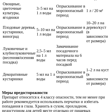
Овощные,
Опрыскивание в
цветочные
3–5 мл на
морозоопасный
1 л / 20 м²
культуры,
1 л воды
период
ягодники
10–20 л на
Плодовые деревья,
Опрыскивание в
дерево/куст
5–10 мл на
кустарники,
морозоопасный
(в
1 л воды
виноград
период
зависимости
от размера)
Замачивание
Луковичные и
2,5–5 мл
посадочного
клубнелуковичные
на 1 л
материала на 6
(весенняя/осенняя
воды
часов перед
посадка)
посадкой
1–2 л на куст
Опрыскивание в
Декоративные
5 мл на 1 л
(в
морозоопасный
кустарники
воды
зависимости
период
от размера)
Меры предосторожности
Препарат относится к 4 классу опасности, тем не менее при
работе рекомендуется использовать перчатки и избегать
попадания в глаза. Хранить в сухом, прохладном,
недоступном для детей месте отдельно от пищевых