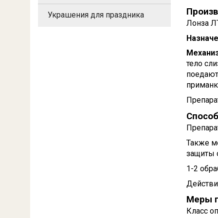
Произв
Украшения для праздника
Лонза ЛТ
Назначе
Механиз
тело сл
поедают
приманки
Препара
Способ
Препарат
Также мо
защиты 
1-2 обра
Действи
Меры 
Класс о