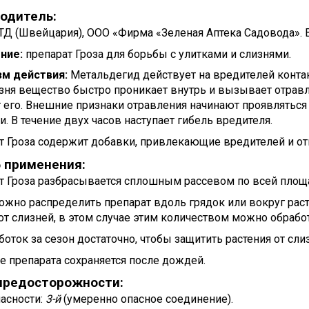
одитель:
Д (Швейцария), ООО «Фирма «Зеленая Аптека Садовода». Вы
ние:
препарат Гроза для борьбы с улитками и слизнями.
м действия:
Метальдегид действует на вредителей контак
изня вещество быстро проникает внутрь и вызывает отравл
 его. Внешние признаки отравления начинают проявляться
. В течение двух часов наступает гибель вредителя.
т Гроза содержит добавки, привлекающие вредителей и о
 применения:
 Гроза разбрасывается сплошным рассевом по всей площади
жно распределить препарат вдоль грядок или вокруг расте
от слизней, в этом случае этим количеством можно обрабо
боток за сезон достаточно, чтобы защитить растения от сли
е препарата сохраняется после дождей.
предосторожности:
пасности:
3-й
(умеренно опасное соединение).