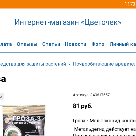
1173
Интернет-магазин «Цветочек»
лата
Отзывы
Статьи
Новости
Фото
Личный к
едства для защиты растений
Почвообитающие вредите
за
Артикул:
340617557
з
81 руб.
Гроза - Молюскоцид конта
Метальдегид действует на 
При попадании на тело сли