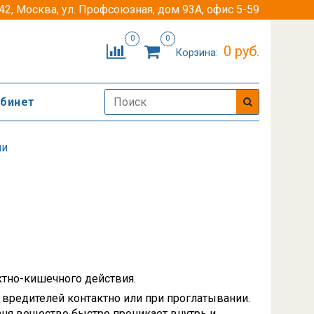
42, Москва, ул. Профсоюзная, дом 93А, офис 5-59
0
0
0 руб.
Корзина:
абинет
ли
ктно-кишечного действия.
вредителей контактно или при проглатывании.
зня вещество быстро проникает внутрь и