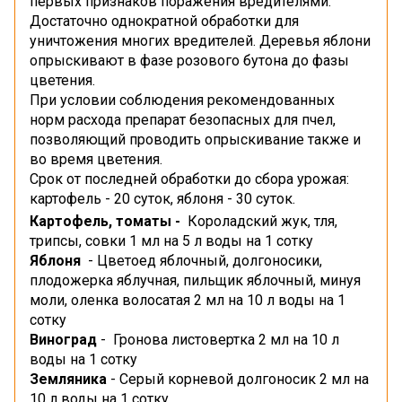
первых признаков поражения вредителями.
Достаточно однократной обработки для
уничтожения многих вредителей. Деревья яблони
опрыскивают в фазе розового бутона до фазы
цветения.
При условии соблюдения рекомендованных
норм расхода препарат безопасных для пчел,
позволяющий проводить опрыскивание также и
во время цветения.
Срок от последней обработки до сбора урожая:
картофель - 20 суток, яблоня - 30 суток.
Картофель, томаты -
Короладский жук, тля,
трипсы, совки 1 мл на 5 л воды на 1 сотку
Яблоня
- Цветоед яблочный, долгоносики,
плодожерка яблучная, пильщик яблочный, минуя
моли, оленка волосатая 2 мл на 10 л воды на 1
сотку
Виноград
- Гронова листовертка 2 мл на 10 л
воды на 1 сотку
Земляника
- Серый корневой долгоносик 2 мл на
10 л воды на 1 сотку