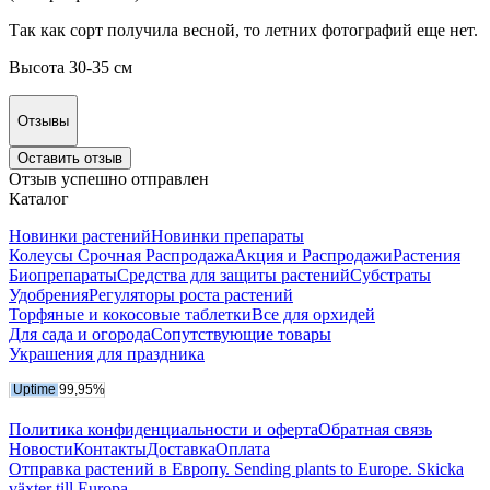
Так как сорт получила весной, то летних фотографий еще нет.
Высота 30-35 см
Отзывы
Оставить отзыв
Отзыв успешно отправлен
Каталог
Новинки растений
Новинки препараты
Колеусы Срочная Распродажа
Акция и Распродажи
Растения
Биопрепараты
Средства для защиты растений
Субстраты
Удобрения
Регуляторы роста растений
Торфяные и кокосовые таблетки
Все для орхидей
Для сада и огорода
Сопутствующие товары
Украшения для праздника
Политика конфиденциальности и оферта
Обратная связь
Новости
Контакты
Доставка
Оплата
Отправка растений в Европу. Sending plants to Europe. Skicka
växter till Europa.