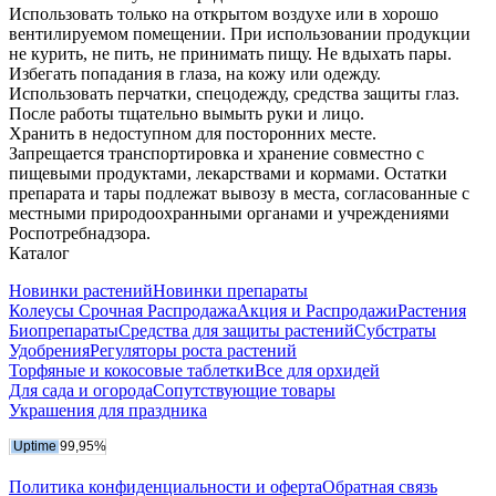
Использовать только на открытом воздухе или в хорошо
вентилируемом помещении. При использовании продукции
не курить, не пить, не принимать пищу. Не вдыхать пары.
Избегать попадания в глаза, на кожу или одежду.
Использовать перчатки, спецодежду, средства защиты глаз.
После работы тщательно вымыть руки и лицо.
Хранить в недоступном для посторонних месте.
Запрещается транспортировка и хранение совместно с
пищевыми продуктами, лекарствами и кормами. Остатки
препарата и тары подлежат вывозу в места, согласованные с
местными природоохранными органами и учреждениями
Роспотребнадзора.
Каталог
Новинки растений
Новинки препараты
Колеусы Срочная Распродажа
Акция и Распродажи
Растения
Биопрепараты
Средства для защиты растений
Субстраты
Удобрения
Регуляторы роста растений
Торфяные и кокосовые таблетки
Все для орхидей
Для сада и огорода
Сопутствующие товары
Украшения для праздника
Политика конфиденциальности и оферта
Обратная связь