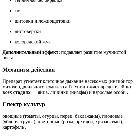
тепличная белокрылка
тля
щитовки и ложнощитовки
листовертки
колорадский жук
Дополнительный эффект:
подавляет развитие мучнистой
росы
.
Механизм действия
Препарат угнетает клеточное дыхание насекомых (ингибитор
митохондриального комплекса I). Уничтожает вредителей
на
всех стадиях
— яйца, личинки (нимфы) и взрослые особи
.
Спектр культур
овощные (томаты, огурцы, перец, баклажаны), плодовые
(яблоня, груша), цветочные (розы, орхидеи, хризантемы),
картофель
.