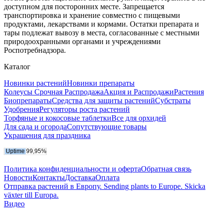
доступном для посторонних месте. Запрещается
транспортировка и хранение совместно с пищевыми
продуктами, лекарствами и кормами. Остатки препарата и
тары подлежат вывозу в места, согласованные с местными
природоохранными органами и учреждениями
Роспотребнадзора.
Каталог
Новинки растений
Новинки препараты
Колеусы Срочная Распродажа
Акция и Распродажи
Растения
Биопрепараты
Средства для защиты растений
Субстраты
Удобрения
Регуляторы роста растений
Торфяные и кокосовые таблетки
Все для орхидей
Для сада и огорода
Сопутствующие товары
Украшения для праздника
Политика конфиденциальности и оферта
Обратная связь
Новости
Контакты
Доставка
Оплата
Отправка растений в Европу. Sending plants to Europe. Skicka
växter till Europa.
Видео