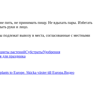
е пить, не принимать пищу. Не вдыхать пары. Избегать
мыть руки и лицо.
ы подлежат вывозу в места, согласованные с местными
защиты растений
Субстраты
Удобрения
 для праздника
nts to Europe. Skicka växter till Europa.
Видео