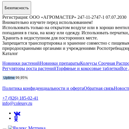
Безопасность
Регистрация: ООО «АГРОМАСТЕР» 247-11-2747-1 07.07.2030
Внимательно изучите перед использованием!
Использовать только на открытом воздухе или в хорошо венти
попадания в глаза, на кожу или одежду. Использовать перчатки
Хранить в недоступном для посторонних месте.
Запрещается транспортировка и хранение совместно с пищевым
природоохранными органами и учреждениями Роспотребнадзо
Каталог
Новинки растений
Новинки препараты
Колеусы Срочная Распр
Регуляторы роста растений
Торфяные и кокосовые таблетки
Все 
Политика конфиденциальности и оферта
Обратная связь
Новост
+7 (926) 185-02-41
info@coleusy.ru