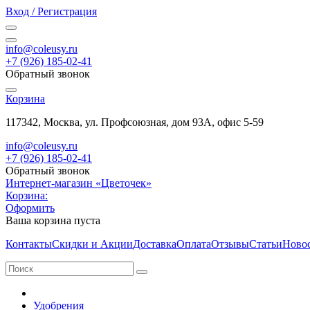
Вход / Регистрация
info@coleusy.ru
+7 (926) 185-02-41
Обратный звонок
Корзина
117342, Москва, ул. Профсоюзная, дом 93А, офис 5-59
info@coleusy.ru
+7 (926) 185-02-41
Обратный звонок
Интернет-магазин «Цветочек»
Корзина:
Оформить
Ваша корзина пуста
Контакты
Скидки и Акции
Доставка
Оплата
Отзывы
Статьи
Ново
Удобрения