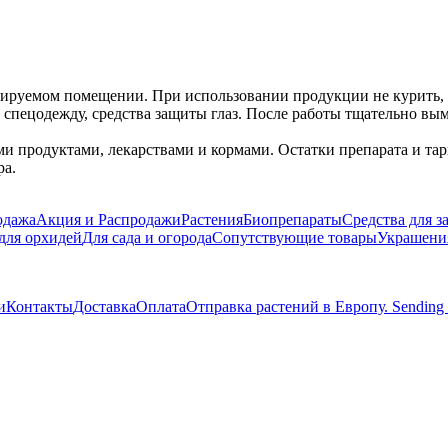
лируемом помещении. При использовании продукции не курить, н
, спецодежду, средства защиты глаз. После работы тщательно вы
и продуктами, лекарствами и кормами. Остатки препарата и тар
ра.
одажа
Акция и Распродажи
Растения
Биопрепараты
Средства для 
для орхидей
Для сада и огорода
Сопутствующие товары
Украшения
и
Контакты
Доставка
Оплата
Отправка растений в Европу. Sending pla