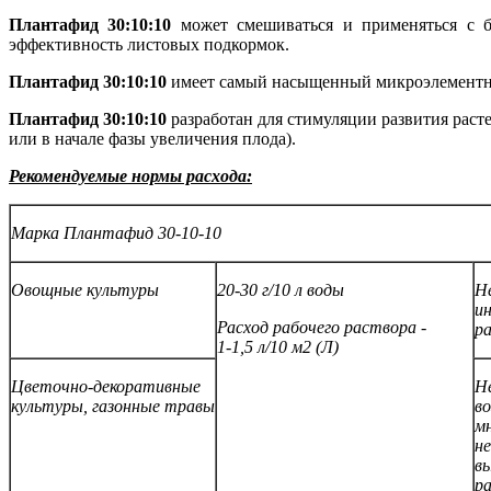
Плантафид 30:10:10
может смешиваться и применяться с 
эффективность листовых подкормок.
Плантафид 30:10:10
имеет самый насыщенный микроэлементный
Плантафид 30:10:10
разработан для стимуляции развития расте
или в начале фазы увеличения плода).
Рекомендуемые нормы расхода:
Марка Плантафид 30-10-10
Овощные культуры
20-30 г/10 л воды
Не
ин
Расход рабочего раствора -
р
1-1,5 л/10 м2 (Л)
Цветочно-декоративные
Не
культуры, газонные травы
во
мн
не
в
р