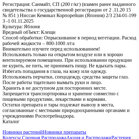
Регистрация: Санмайт, СП (200 г/кг) (взамен ранее выданного
свидетельства о государственной регистрации от 2 .11.20 15
№ 851 ) Ниссан Кемикал Корпорейшн (Япония) 2/3 234-01-199
3 -1 01.11.2025
Культура: Яблоня
Вредный обЪект: Клещи
Способ обработки: Опрыскивание в период вегетации. Расход
рабочей жидкости – 800-1000 л/га
Внимательно изучите перед использованием!
Использовать только на открытом воздухе или в хорошо
вентилируемом помещении. При использовании продукции
не курить, не пить, не принимать пищу. Не вдыхать пары.
Избегать попадания в глаза, на кожу или одежду.
Использовать перчатки, спецодежду, средства защиты глаз.
После работы тщательно вымыть руки и лицо.
Хранить в не доступном для посторонних месте.
Запрещается транспортировка и хранение совместно с
пищевыми продуктами, лекарствами и кормами.
Остатки препарата и тары подлежат вывозу в места,
согласованные с местными природоохранными органами и
учреждениями Роспотребнадзора.
Каталог
Новинки растений
Новинки препараты
Колеусы Срочная Распродажа
Акция и Распродажи
Растения