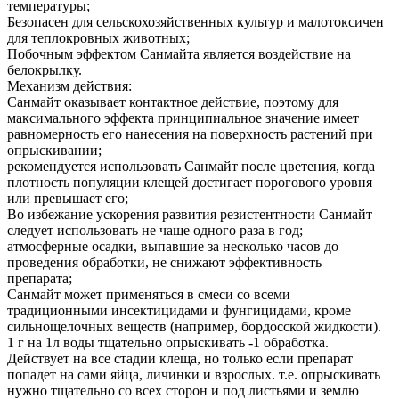
температуры;
Безопасен для сельскохозяйственных культур и малотоксичен
для теплокровных животных;
Побочным эффектом Санмайта является воздействие на
белокрылку.
Механизм действия:
Санмайт оказывает контактное действие, поэтому для
максимального эффекта принципиальное значение имеет
равномерность его нанесения на поверхность растений при
опрыскивании;
рекомендуется использовать Санмайт после цветения, когда
плотность популяции клещей достигает порогового уровня
или превышает его;
Во избежание ускорения развития резистентности Санмайт
следует использовать не чаще одного раза в год;
атмосферные осадки, выпавшие за несколько часов до
проведения обработки, не снижают эффективность
препарата;
Санмайт может применяться в смеси со всеми
традиционными инсектицидами и фунгицидами, кроме
сильнощелочных веществ (например, бордосской жидкости).
1 г на 1л воды тщательно опрыскивать -1 обработка.
Действует на все стадии клеща, но только если препарат
попадет на сами яйца, личинки и взрослых. т.е. опрыскивать
нужно тщательно со всех сторон и под листьями и землю