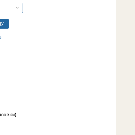
НУ
е
совки).