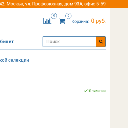
42, Москва, ул. Профсоюзная, дом 93А, офис 5-59
0
0
0 руб.
Корзина:
абинет
ской селекции
В наличии