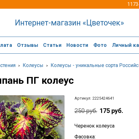
1173
Интернет-магазин «Цветочек»
лата
Отзывы
Статьи
Новости
Фото
Личный к
стения
Колеусы
Колеусы - уникальные сорта Россий
пань ПГ колеус
Артикул:
2225424641
250 руб.
175 руб.
Черенок колеуса
Фасовка: