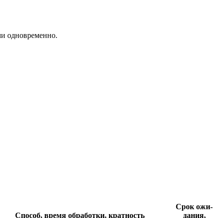
ми одновременно.
Срок ожи­
Спо­соб, время обра­ботки, кра­тность
дания,