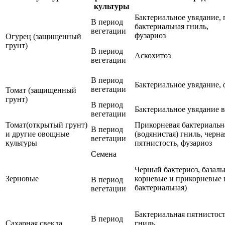
культуры
Бактериальное увядание,
В период
бактериальная гниль,
вегетации
фузариоз
Огурец (защищенный
грунт)
В период
Аскохитоз
вегетации
В период
Бактериальное увядание, 
вегетации
Томат (защищенный
грунт)
В период
Бактериальное увядание 
вегетации
Томат(открытый грунт)
Прикорневая бактериальн
В период
и другие овощные
(водянистая) гниль, черна
вегетации
культуры
пятнистость, фузариоз
Семена
Черный бактериоз, базаль
Зерновые
корневые и прикорневые 
В период
бактериальная)
вегетации
Бактериальная пятнистост
В период
Сахарная свекла
гниль,