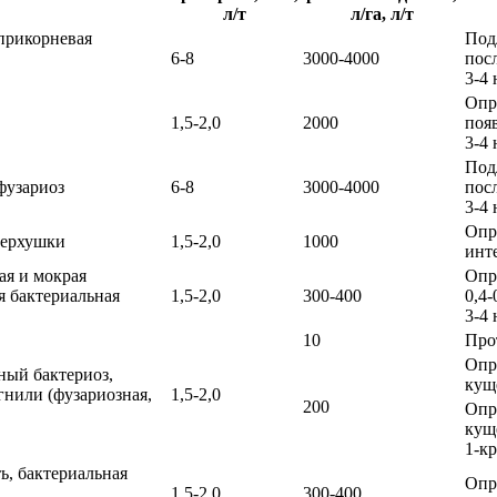
л/т
л/га, л/т
 прикорневая
Под
6-8
3000-4000
посл
3-4
Опр
1,5-2,0
2000
поя
3-4
Под
фузариоз
6-8
3000-4000
посл
3-4
Опр
верхушки
1,5-2,0
1000
инт
ая и мокрая
Опр
я бактериальная
1,5-2,0
300-400
0,4
3-4
10
Про
Опр
ный бактериоз,
кущ
гнили (фузариозная,
1,5-2,0
200
Опр
кущ
1-к
ь, бактериальная
Опр
1,5-2,0
300-400