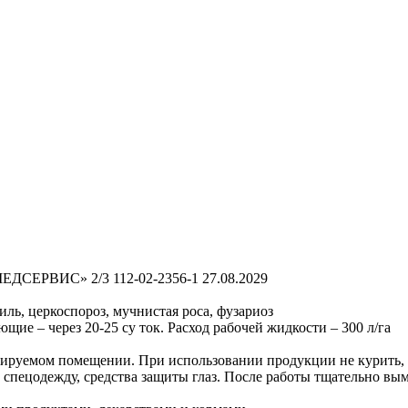
МЕДСЕРВИС» 2/3 112-02-2356-1 27.08.2029
ль, церкоспороз, мучнистая роса, фузариоз
щие – через 20-25 су ток. Расход рабочей жидкости – 300 л/га
лируемом помещении. При использовании продукции не курить, н
, спецодежду, средства защиты глаз. После работы тщательно вы