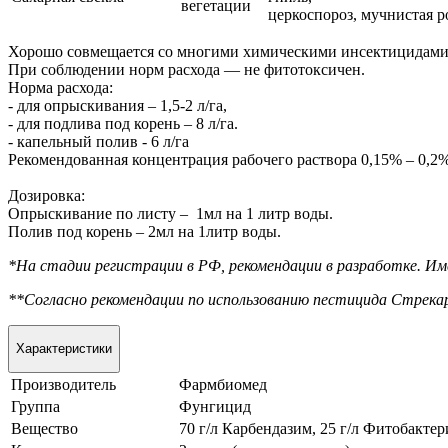
вегетации
церкоспороз, мучнистая р
Хорошо совмещается со многими химическими инсектицидами
При соблюдении норм расхода — не фитотоксичен.
Норма расхода:
- для опрыскивания – 1,5-2 л/га,
- для подлива под корень – 8 л/га.
- капельный полив - 6 л/га
Рекомендованная концентрация рабочего раствора 0,15% – 0,2%
Дозировка:
Опрыскивание по листу – 1мл на 1 литр воды.
Полив под корень – 2мл на 1литр воды.
*На стадии регистрации в РФ, рекомендации в разработке. И
**Согласно рекомендации по использованию пестицида Стрекар,
Характеристики
Производитель
Фармбиомед
Группа
Фунгицид
Вещество
70 г/л Карбендазим, 25 г/л Фитобакт