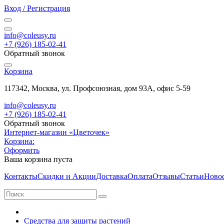
Вход / Регистрация
info@coleusy.ru
+7 (926) 185-02-41
Обратный звонок
Корзина
117342, Москва, ул. Профсоюзная, дом 93А, офис 5-59
info@coleusy.ru
+7 (926) 185-02-41
Обратный звонок
Интернет-магазин «Цветочек»
Корзина:
Оформить
Ваша корзина пуста
Контакты
Скидки и Акции
Доставка
Оплата
Отзывы
Статьи
Ново
Средства для защиты растений