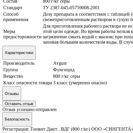
Состав
800 г/кг серы
Стандарт
ТУ 2387-045-05759008-2001
Способ
Дозу препарата в соответствии с таблицей 
применения
свежеприготовленным раствором в сухую бе
Для приготовления рабочего раствора не и
Меры
этой цели одежде. Во время работы нельзя 
предосторожности
загрязнение смыть водой с мылом; при попа
запивая большим количеством воды. В случа
Характеристики
Производитель
Avgust
Группа
Фунгицид
Вещество
800 г/кг серы
Класс опасности товара
3 класс (умеренно опасно)
Отзывы
Оставить отзыв
Отзыв успешно отправлен
Безопасность
Регистрация: Тиовит Джет , ВДГ (800 г/кг) ООО «СИНГЕНТА» 3