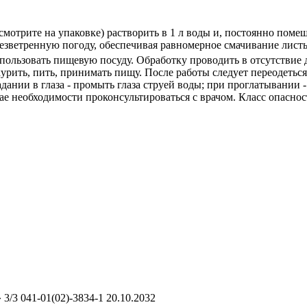
(смотрите на упаковке) растворить в 1 л воды и, постоянно поме
зветренную погоду, обеспечивая равномерное смачивание листь
спользовать пищевую посуду. Обработку проводить в отсутствие 
курить, пить, принимать пищу. После работы следует переодетьс
дании в глаза - промыть глаза струей воды; при проглатывании -
е необходимости проконсультироваться с врачом. Класс опасност
/3 041-01(02)-3834-1 20.10.2032