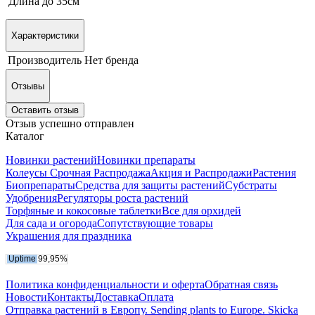
Длина до 35см
Характеристики
Производитель
Нет бренда
Отзывы
Оставить отзыв
Отзыв успешно отправлен
Каталог
Новинки растений
Новинки препараты
Колеусы Срочная Распродажа
Акция и Распродажи
Растения
Биопрепараты
Средства для защиты растений
Субстраты
Удобрения
Регуляторы роста растений
Торфяные и кокосовые таблетки
Все для орхидей
Для сада и огорода
Сопутствующие товары
Украшения для праздника
Политика конфиденциальности и оферта
Обратная связь
Новости
Контакты
Доставка
Оплата
Отправка растений в Европу. Sending plants to Europe. Skicka