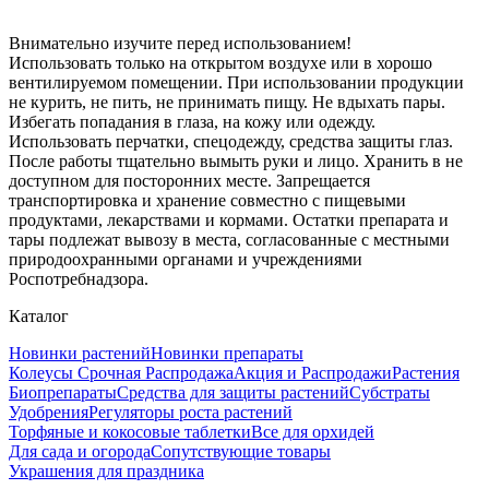
Внимательно изучите перед использованием!
Использовать только на открытом воздухе или в хорошо
вентилируемом помещении. При использовании продукции
не курить, не пить, не принимать пищу. Не вдыхать пары.
Избегать попадания в глаза, на кожу или одежду.
Использовать перчатки, спецодежду, средства защиты глаз.
После работы тщательно вымыть руки и лицо. Хранить в не
доступном для посторонних месте. Запрещается
транспортировка и хранение совместно с пищевыми
продуктами, лекарствами и кормами. Остатки препарата и
тары подлежат вывозу в места, согласованные с местными
природоохранными органами и учреждениями
Роспотребнадзора.
Каталог
Новинки растений
Новинки препараты
Колеусы Срочная Распродажа
Акция и Распродажи
Растения
Биопрепараты
Средства для защиты растений
Субстраты
Удобрения
Регуляторы роста растений
Торфяные и кокосовые таблетки
Все для орхидей
Для сада и огорода
Сопутствующие товары
Украшения для праздника