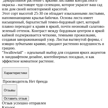
Декоративное растение с яркими листьями контрастного
окраска - настоящее чудо селекции, которое украсит ваш сад
или дом своей неповторимой красотой.
Этот сорт высотой 25-30 см обладает изысканными листьями,
напоминающими крылья бабочки. Основа листа имеет
насыщенный, бархатистый темно-бордовый цвет, который
плавно переходит к краям в яркий, почти неоновый салатово-
зеленый оттенок. Контраст между бордовым центром и яркой
каймой подчеркивается четкими, темными прожилками,
создавая завораживающий узор. Листья вытянутой формы, с
изящно зубчатыми краями, придают растению воздушность и
грацию.
"Swallowtail" – идеальный выбор для создания ярких акцентов
в ландшафтном дизайне, контейнерных посадках, и как
эффектное комнатное растение.
Характеристики
Производитель
Нет бренда
Отзывы
Оставить отзыв
Отзыв успешно отправлен
Каталог