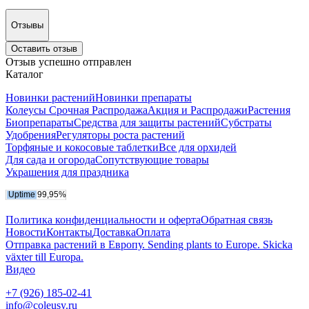
Отзывы
Оставить отзыв
Отзыв успешно отправлен
Каталог
Новинки растений
Новинки препараты
Колеусы Срочная Распродажа
Акция и Распродажи
Растения
Биопрепараты
Средства для защиты растений
Субстраты
Удобрения
Регуляторы роста растений
Торфяные и кокосовые таблетки
Все для орхидей
Для сада и огорода
Сопутствующие товары
Украшения для праздника
Политика конфиденциальности и оферта
Обратная связь
Новости
Контакты
Доставка
Оплата
Отправка растений в Европу. Sending plants to Europe. Skicka
växter till Europa.
Видео
+7 (926) 185-02-41
info@coleusy.ru