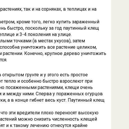
стениях, так и на сорняках, в теплицах и на
етром, кроме того, легко купить зараженный
ень быстро, поскольку за год паутинный клещ
еплице и 3-4 поколения на улице.
ыми точками (в местах укусов), затем
 способна уничтожить все растение целиком,
м растении. Конечно, крупное дерево уничтожить
тся.
 открытом грунте и у этого есть простое
ют тепло и особенно быстро взрослеют при
тно посаженными растениями, клещи очень
м и между ними. Сперва у пораженных огурцов
тки, а в конце гибнет весь куст. Паутинный клещ
, что эти вредители плохо переносят высокую
растений можно снизить численность клещей
т и к такому лечению отнесутся крайне