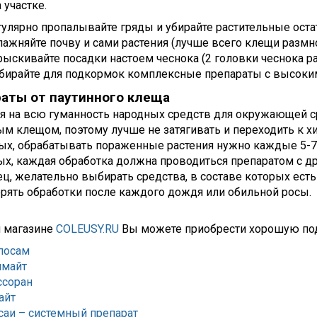
 участке.
улярно пропалывайте гряды и убирайте растительные оста
ажняйте почву и сами растения (лучше всего клещи размн
ыскивайте посадки настоем чеснока (2 головки чеснока раз
бирайте для подкормок комплексные препараты с высоки
аты от паутинного клеща
я на всю гуманность народных средств для окружающей с
ым клещом, поэтому лучше не затягивать и переходить к 
ых, обрабатывать пораженные растения нужно каждые 5-7 д
ых, каждая обработка должна проводиться препаратом с 
ец, желательно выбирать средства, в составе которых есть
орять обработки после каждого дождя или обильной росы.
 магазине
COLEUSY.RU
Вы можете приобрести хорошую под
посам
нмайт
ссоран
айт
саи – системный препарат