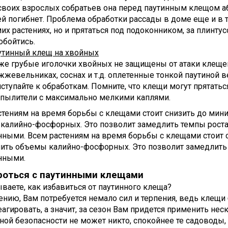
 своих взрослых собратьев она перед паутинным клещом а
й погибнет. Проблема обработки рассады в доме еще и в т
их растениях, но и прятаться под подоконником, за плинту
обойтись.
утинный клещ на хвойных
е грубые иголочки хвойных не защищены от атаки клещей.
жевельниках, соснах и т.д. оплетенные тонкой паутиной 
ступайте к обработкам. Помните, что клещи могут прятать
спылители с максимально мелкими каплями.
стениям на время борьбы с клещами стоит снизить до мин
калийно-фосфорных. Это позволит замедлить темпы роста 
ными. Всем растениям на время борьбы с клещами стоит 
чить объемы калийно-фосфорных. Это позволит замедлить 
нными.
роться с паутинными клещами
ваете, как избавиться от паутинного клеща?
ению, Вам потребуется немало сил и терпения, ведь клещи
еагировать, а значит, за сезон Вам придется применить нес
ной безопасности не может никто, спокойнее те садоводы