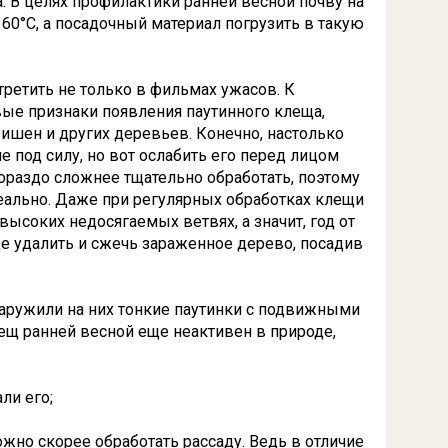
а. В целях профилактики ранней весной почву на
60°С, а посадочный материал погрузить в такую
третить не только в фильмах ужасов. К
вые признаки появления паутинного клеща,
 вишен и других деревьев. Конечно, настолько
е под силу, но вот ослабить его перед лицом
гораздо сложнее тщательно обработать, поэтому
еально. Даже при регулярных обработках клещи
 высоких недосягаемых ветвях, а значит, год от
ще удалить и сжечь зараженное дерево, посадив
наружили на них тонкие паутинки с подвижными
лещ ранней весной еще неактивен в природе,
ли его;
жно скорее обработать рассаду. Ведь в отличие