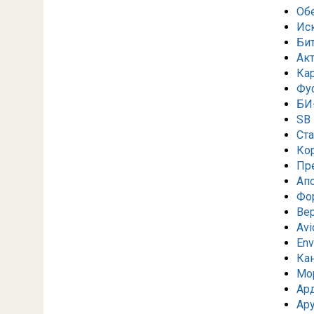
Об
Ис
Би
Ак
Ка
Фу
БИ
SB 
Ст
Кор
Пр
Ап
Фор
Ве
Avi
Env
Ка
Мо
Ар
Ар