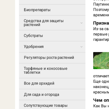
Паутинны
Поэтому
Биопрепараты
времени
Средства для защиты
Призна
растений
Из-за с
первые 
Субстраты
гарантир
Удобрения
Регуляторы роста растений
Торфяные и кокосовые
таблетки
отличает
Еще одни
Все для орхидей
наконец,
красным
Для сада и огорода
Чем оп
Сопутствующие товары
Как Вы 