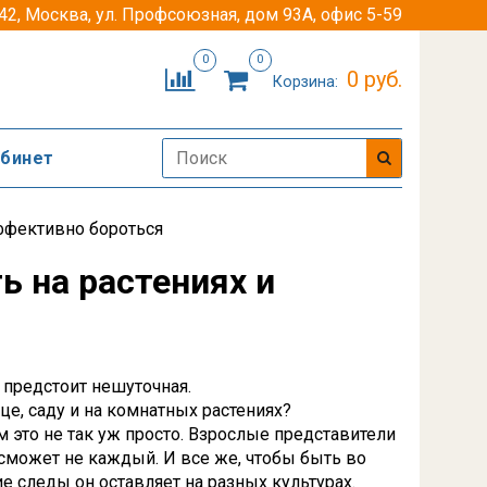
42, Москва, ул. Профсоюзная, дом 93А, офис 5-59
0
0
0 руб.
Корзина:
абинет
эффективно бороться
ь на растениях и
 предстоит нешуточная.
ице, саду и на комнатных растениях?
м это не так уж просто. Взрослые представители
х сможет не каждый. И все же, чтобы быть во
е следы он оставляет на разных культурах.