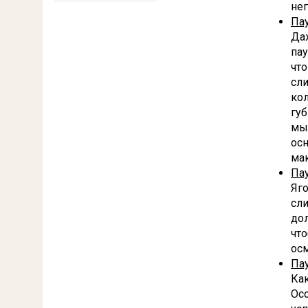
нег
Па
Даж
пау
что
сл
ко
губ
мыл
ос
мак
Па
Яг
сли
до
что
осм
Па
Как
Осо