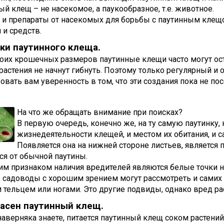
й клещ – не насекомое, а паукообразное, т.е. животное.
 и препараты от насекомых для борьбы с паутинным клещо
 и средств.
ки паутинного клеща.
воих крошечных размеров паутинные клещи часто могут ост
растения не начнут гибнуть. Поэтому только регулярный и
овать вам уверенность в том, что эти создания пока не по
На что же обращать внимание при поисках?
В первую очередь, конечно же, на ту самую паутинку, 
жизнедеятельности клещей, и местом их обитания, и 
Появляется она на нижней стороне листьев, является п
ся от обычной паутины.
м признаком наличия вредителей являются белые точки на 
 садоводы с хорошим зрением могут рассмотреть и самих к
 тельцем или ногами. Это другие подвиды, однако вред ра
асен паутинный клещ.
наверняка знаете, питается паутинный клещ соком растен