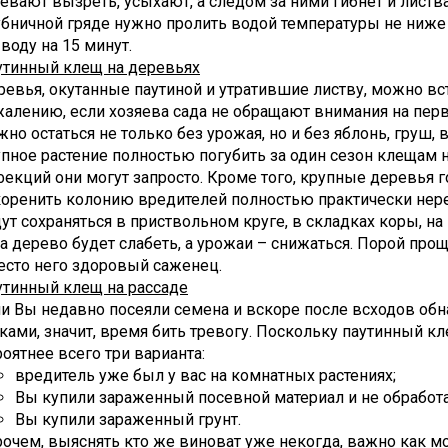
евают вызреть, усыхают, а следом за ними гибнет и листв
бничной гряде нужно пролить водой температуры не ниже 
воду на 15 минут.
утинный клещ на деревьях
евья, окутанные паутиной и утратившие листву, можно вс
алению, если хозяева сада не обращают внимания на пер
но остаться не только без урожая, но и без яблонь, груш,
пное растение полностью погубить за один сезон клещам н
екций они могут запросто. Кроме того, крупные деревья 
коренить колонию вредителей полностью практически нер
ут сохраняться в приствольном круге, в складках коры, на
а дерево будет слабеть, а урожаи – снижаться. Порой про
есто него здоровый саженец.
утинный клещ на рассаде
и Вы недавно посеяли семена и вскоре после всходов об
ками, значит, время бить тревогу. Поскольку паутинный к
оятнее всего три варианта:
вредитель уже был у вас на комнатных растениях;
Вы купили зараженный посевной материал и не обработа
Вы купили зараженный грунт.
очем, выяснять кто же виноват уже некогда, важно как мо