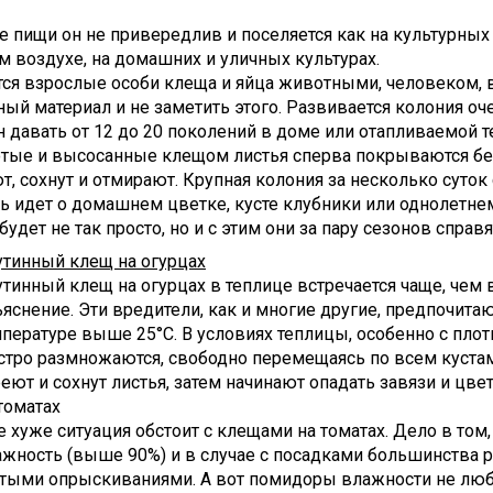
 пищи он не привередлив и поселяется как на культурных ра
м воздухе, на домашних и уличных культурах.
тся взрослые особи клеща и яйца животными, человеком, в
ый материал и не заметить этого. Развивается колония оч
 давать от 12 до 20 поколений в доме или отапливаемой т
тые и высосанные клещом листья сперва покрываются бел
, сохнут и отмирают. Крупная колония за несколько суток
чь идет о домашнем цветке, кусте клубники или однолетне
удет не так просто, но и с этим они за пару сезонов справя
утинный клещ на огурцах
тинный клещ на огурцах в теплице встречается чаще, чем в
яснение. Эти вредители, как и многие другие, предпочита
пературе выше 25°С. В условиях теплицы, особенно с пло
стро размножаются, свободно перемещаясь по всем куста
еют и сохнут листья, затем начинают опадать завязи и цве
томатах
 хуже ситуация обстоит с клещами на томатах. Дело в том
ажность (выше 90%) и в случае с посадками большинства 
стыми опрыскиваниями. А вот помидоры влажности не любя