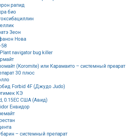
ерон рапид
кра био
токсибациллин
теллик
ратэ Зеон
фанон Нова
-58
Plant navigator bug killer
армайт
омайт (Koromite) или Карамаито – системный преарат
епарат 30 плюс
олло
бид Forbid 4F (Джудо Judo)
ртимек КЭ
d, 0.15EC США (Авид)
idor Енвидор
немайт
рестан
дента
убарин – системный препарат