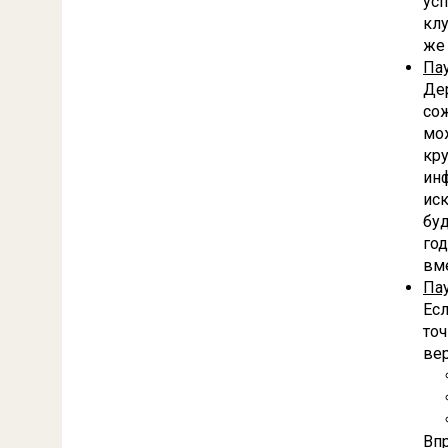
усп
клу
же 
Па
Дер
сож
мож
кру
инф
ис
буд
год
вм
Па
Есл
точ
вер
Впр