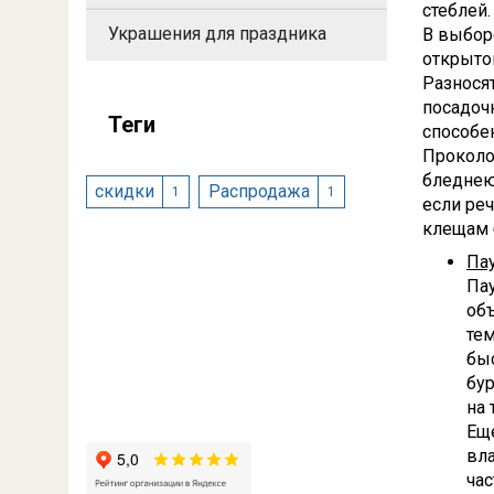
стеблей.
Украшения для праздника
В выборе
открыто
Разнося
посадочн
Теги
способен
Проколо
бледнеют
скидки
Распродажа
1
1
если ре
клещам б
Па
Пау
объ
тем
бы
бур
на 
Еще
вл
ча