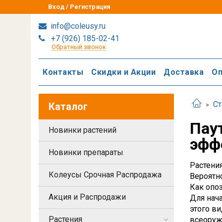
Вход / Регистрация
info@coleusy.ru
+7 (926) 185-02-41
Обратный звонок
Контакты
Скидки и Акции
Доставка
Оп
Ст
Каталог
Пау
Новинки растений
эфф
Новинки препараты
Растения
Колеусы Срочная Распродажа
Вероятно
Как опоз
Акция и Распродажи
Для нача
этого ви
Растения
всеоруж