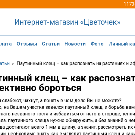
1173
Интернет-магазин «Цветочек»
лата
Отзывы
Статьи
Новости
Фото
Личный к
атьи
Паутинный клещ – как распознать на растениях и 
тинный клещ – как распознат
ективно бороться
 слабеют, чахнут, а понять в чем дело Вы не можете?
, на Вашем участке завелся паутинный клещ, и борьба вам
нать незваного гостя и избавиться от него в огороде, тепл
ла, паутинного клеща нужно обнаружить, а без знаний о не
да достигают всего 1 мм в длину, а значит, рассмотреть и
ии, необходимо знать как выглядит паутинный клещ и каки