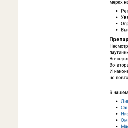
мерах на
Рег
Увл
Опр
Вы
Препар
Несмотр
паутинн
Во-перв
Во-втор
И након
не повт
В нашем
Ли
Са
Ни
Ом
Ма