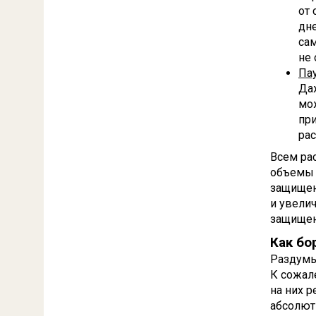
от
дне
сам
не 
Па
Даж
мож
при
ра
Всем ра
объемы 
защищен
и увели
защище
Как бо
Раздумы
К сожал
на них р
абсолют