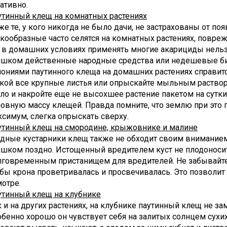
ативно.
утинный клещ на комнатных растениях
е те, у кого никогда не было дачи, не застрахованы от по
кообразные часто селятся на комнатных растениях, повреж
 в домашних условиях применять многие акарициды нельзя,
ишком действенные народные средства или недешевые би
лониями паутинного клеща на домашних растениях справит
кой все крупные листья или опрыскайте мыльным растворо
о и накройте еще не высохшее растение пакетом на сутки
новную массу клещей. Правда помните, что землю при это
симум, слегка опрыскать сверху.
утинный клещ на смородине, крыжовнике и малине
одные кустарники клещ также не обходит своим вниманием
шком поздно. Истощенный вредителем куст не плодоносит,
лговременным пристанищем для вредителей. Не забывайт
бы крона проветривалась и просвечивалась. Это позволит
отре.
утинный клещ на клубнике
 и на других растениях, на клубнике паутинный клещ не за
бенно хорошо он чувствует себя на залитых солнцем сухих