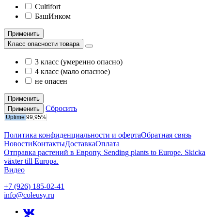
Cultifort
БашИнком
Применить
Класс опасности товара
3 класс (умеренно опасно)
4 класс (мало опасное)
не опасен
Применить
Сбросить
Применить
Политика конфиденциальности и оферта
Обратная связь
Новости
Контакты
Доставка
Оплата
Отправка растений в Европу. Sending plants to Europe. Skicka
växter till Europa.
Видео
+7 (926) 185-02-41
info@coleusy.ru