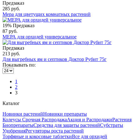
Предзаказ
285 руб.
Мера для цветущих комнатных растений
19%
Предзаказ
87 руб.
МЕРА для орхидей универсальное
Предзаказ
213 руб.
Для выгребных ям и септиков Доктор Рубит 75г
Показывать по:
1
2
3
Каталог
Новинки растений
Новинки препараты
Колеусы Срочная Распродажа
Акция и Распродажи
Растения
Биопрепараты
Средства для защиты растений
Субстраты
Удобрения
Регуляторы роста растений
Торфяные и кокосовые таблетки
Все для орхидей