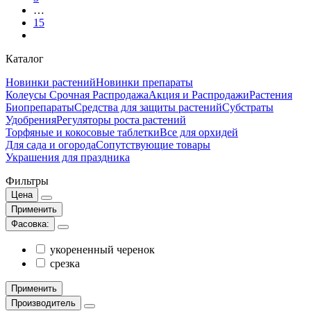
…
15
Каталог
Новинки растений
Новинки препараты
Колеусы Срочная Распродажа
Акция и Распродажи
Растения
Биопрепараты
Средства для защиты растений
Субстраты
Удобрения
Регуляторы роста растений
Торфяные и кокосовые таблетки
Все для орхидей
Для сада и огорода
Сопутствующие товары
Украшения для праздника
Фильтры
Цена
Применить
Фасовка:
укорененный черенок
срезка
Применить
Производитель