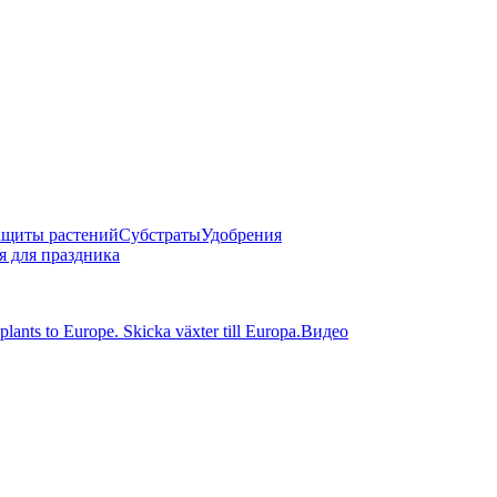
защиты растений
Субстраты
Удобрения
 для праздника
nts to Europe. Skicka växter till Europa.
Видео