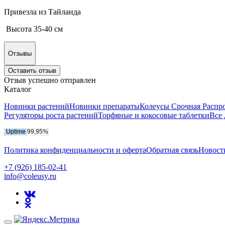
Привезла из Тайланда
Высота 35-40 см
Отзывы
Оставить отзыв
Отзыв успешно отправлен
Каталог
Новинки растений
Новинки препараты
Колеусы Срочная Распр
Регуляторы роста растений
Торфяные и кокосовые таблетки
Все 
Политика конфиденциальности и оферта
Обратная связь
Новост
+7 (926) 185-02-41
info@coleusy.ru