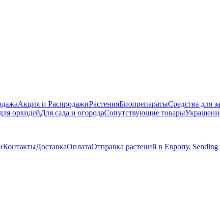
одажа
Акция и Распродажи
Растения
Биопрепараты
Средства для 
для орхидей
Для сада и огорода
Сопутствующие товары
Украшения
и
Контакты
Доставка
Оплата
Отправка растений в Европу. Sending pla