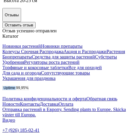
Высота 20-25 см
Отзывы
Оставить отзыв
Отзыв успешно отправлен
Каталог
Новинки растений
Новинки препараты
Колеусы Срочная Распродажа
Акция и Распродажи
Растения
Биопрепараты
Средства для защиты растений
Субстраты
Удобрения
Регуляторы роста растений
Торфяные и кокосовые таблетки
Все для орхидей
Для сада и огорода
Сопутствующие товары
Украшения для праздника
Политика конфиденциальности и оферта
Обратная связь
Новости
Контакты
Доставка
Оплата
Отправка растений в Европу. Sending plants to Europe. Skicka
växter till Europa.
Видео
+7 (926) 185-02-41