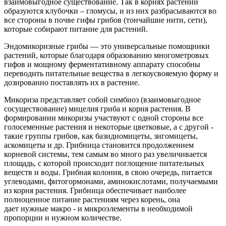
взаимовыгодное существование. Так в корнях растений
образуются клубочки –
гломусы
, и из них разбрасываются во
все стороны в почве
гифы
грибов (тончайшие нити, сети),
которые собирают питание для растений.
Эндомикоризные грибы — это универсальные помощники
растений, которые благодаря образованию многометровых
гифов и мощному ферментативному аппарату способны
переводить питательные вещества в легкоусвояемую форму и
дозированно поставлять их в растение.
Микориза представляет собой симбиоз (взаимовыгодное
сосуществование) мицелия гриба и корня растения. В
формировании микоризы участвуют с одной стороны все
голосеменные растения и некоторые цветковые, а с другой -
такие группы грибов, как базидиомицеты, зигомицеты,
аскомицеты и др. Грибница становится продолжением
корневой системы, тем самым во много раз увеличивается
площадь, с которой происходит поглощение питательных
веществ и воды. Грибная колония, в свою очередь, питается
углеводами, фитогормонами, аминокислотами, получаемыми
из корня растения. Грибница обеспечивает наиболее
полноценное питание растениям через корень, она
дает нужные макро - и микроэлементы в необходимой
пропорции и нужном количестве.