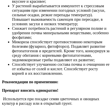
вкуснее и красивее;
У растений вырабатывается иммунитет к стрессовым
ситуациям при изменении погодных условий (засухи,
сильные осадки, резкие перепады температур).
Повышает выживаемость саженцев при пересадке, в
условиях засухи и низких температур;
Снижает потребность растений в регулярном поливе и
удобрении почвы минеральными веществами, особенно
фосфатами;
Микориза способствует противостоянию некоторым
болезням (фузариоз, фитофтороз). Подавляет развитие
фитопатогенов и вредителей. Кроме того, конкурируя за
среду обитания с корневыми фитопатогенами,
эндомикоризные грибы подавляют их развитие;
Способствует улучшению состава почвы и очищению ее
от избытка от солей и кислот. Способствует росту
корней и их восстановлению.
Рекомендации по применению:
Препарат вносить однократно!
Используется при посадке семян цветочных и овощных
культур в рассаду или в открытый грунт.