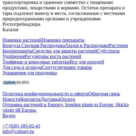
транспортировка и хранение совместно с пищевыми
продуктами, лекарствами и кормами. Остатки препарата и
тары подлежат вывозу в места, согласованные с местными
природоохранными органами и учреждениями
Роспотребнадзора.
Каталог
Новинки растений
Новинки препараты
Колеусы Срочная Распродажа
Акция и Распродажи
Растения
Биопрепараты
Средства для защиты растений
Субстраты
Удобрения
Регуляторы роста растений
Торфяные и кокосовые таблетки
Все для орхидей
Для сада и огорода
Сопутствующие товары
Украшения для праздника
Политика конфиденциальности и оферта
Обратная связь
Новости
Контакты
Доставка
Оплата
Отправка растений в Европу. Sending plants to Europe. Skicka
växter till Europa.
Видео
+7 (926) 185-02-41
info@coleusy.ru