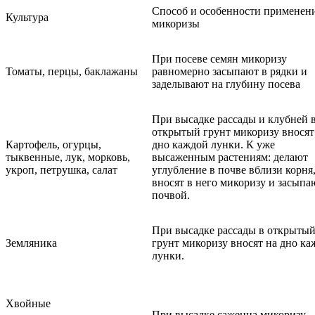
Способ и особенности применен
Культура
микоризы
При посеве семян микоризу
Томаты, перцы, баклажаны
равномерно засыпают в рядки и
заделывают на глубину посева
При высадке рассады и клубней 
открытый грунт микоризу вносят
Картофель, огурцы,
дно каждой лунки. К уже
тыквенные, лук, морковь,
высаженным растениям: делают
укроп, петрушка, салат
углубление в почве вблизи корня
вносят в него микоризу и засыпа
почвой.
При высадке рассады в открыты
Земляника
грунт микоризу вносят на дно к
лунки.
Хвойные
При высадке саженца микоризу