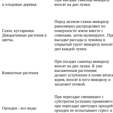
и плодовые деревья
вносят на дно лунки.
Перед засевом газона микоризу
равномерно распределяют по
Газон, кустарники
поверхности земли вместе с
Декоративные растения и
семенами, затем мульчируют. Пр
цветы,
высадке рассады и луковиц в
открытый грунт микоризу вносят
дно каждой лунки.
При посадке саженца микоризу
вносят на дно лунки. К уже
высаженным растениям:
Комнатные растения
делают углубление в почве вблиз
корня, вносят в него микоризу и
засыпают почвой.
При пересадке смешивают с
субстратом (успешно применяетс
при пересадке цветущих орхидей
Орхидеи - все виды
орхидеи не испытывают стресс и