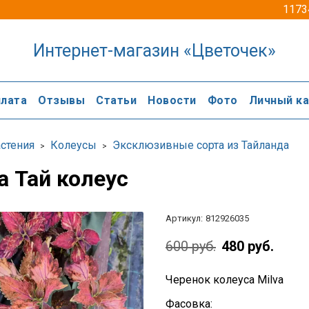
1173
Интернет-магазин «Цветочек»
лата
Отзывы
Статьи
Новости
Фото
Личный к
стения
Колеусы
Эксклюзивные сорта из Тайланда
a Тай колеус
Артикул:
812926035
600 руб.
480 руб.
Черенок колеуса Milva
Фасовка: