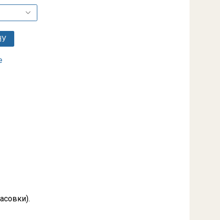
НУ
е
асовки).