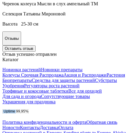
Черенок колеуса Мысли в слух ампельный ТМ
Селекция Татьяны Мироновой
Высота 25-30 см
Отзывы
Оставить отзыв
Отзыв успешно отправлен
Каталог
Новинки растений
Новинки препараты
Колеусы Срочная Распродажа
Акция и Распродажи
Растения
Биопрепараты
Средства для защиты растений
Субстраты
Удобрения
Регуляторы роста растений
Торфяные и кокосовые таблетки
Все для орхидей
Для сада и огорода
Сопутствующие товары
Украшения для праздника
Политика конфиденциальности и оферта
Обратная связь
Новости
Контакты
Доставка
Оплата
Отправка растений в Европу. Sending plants to Europe. Skicka