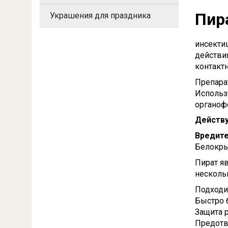
Пира
Украшения для праздника
инсекти
действи
контакт
Препара
Использ
органофо
Действ
Вредит
Белокры
Пират я
нескольк
Подходит
Быстро 
Защита 
Предотв