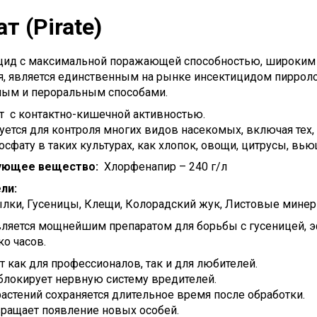
т (Pirate)
цид с максимальной поражающей способностью, широким
я, является единственным на рынке инсектицидом пирроло
ным и пероральным способами.
т с контактно-кишечной активностью.
уется для контроля многих видов насекомых, включая тех,
сфату в таких культурах, как хлопок, овощи, цитрусы, вью
ующее вещество:
Хлорфенапир – 240 г/л
ели:
лки, Гусеницы, Клещи, Колорадский жук, Листовые минеры
вляется мощнейшим препаратом для борьбы с гусеницей, 
о часов.
 как для профессионалов, так и для любителей.
блокирует нервную систему вредителей.
растений сохраняется длительное время после обработки.
ращает появление новых особей.