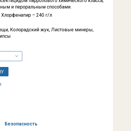
сектицидом пирролового химического класса,
тным и пероральным способами.
Хлорфенапир – 240 г/л
ещи, Колорадский жук, Листовые минеры,
рипсы
НУ
е
Безопасность