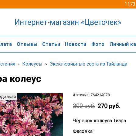
1173
Интернет-магазин «Цветочек»
лата
Отзывы
Статьи
Новости
Фото
Личный к
стения
Колеусы
Эксклюзивные сорта из Тайланда
ра колеус
Артикул:
764214078
едзаказ
300 руб.
270 руб.
Черенок колеуса Тиара
Фасовка: