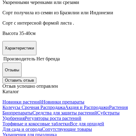
Укоренными черенками или срезами
Сорт получила из семян из Бразилии или Индонезии
Сорт с интересной формой листа .
Высота 35-40см
Характеристики
Производитель
Нет бренда
Отзывы
Оставить отзыв
Отзыв успешно отправлен
Каталог
Новинки растений
Новинки препараты
Колеусы Срочная Распродажа
Акция и Распродажи
Растения
Биопрепараты
Средства для защиты растений
Субстраты
Удобрения
Регуляторы роста растений
Торфяные и кокосовые таблетки
Все для орхидей
Для сада и огорода
Сопутствующие товары
Украшения для праздника